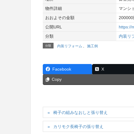
物件詳細
マンシ
おおよその金額
20000
公開URL
https://
分類
内装リ
分類
内装リフォーム
、
施工例
Facebook
X
Copy
椅子の組みなおしと張り替え
カリモク長椅子の張り替え