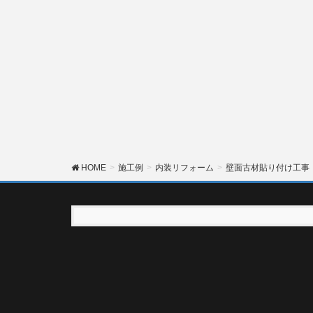
HOME
施工例
内装リフォーム
壁面古材貼り付け工事